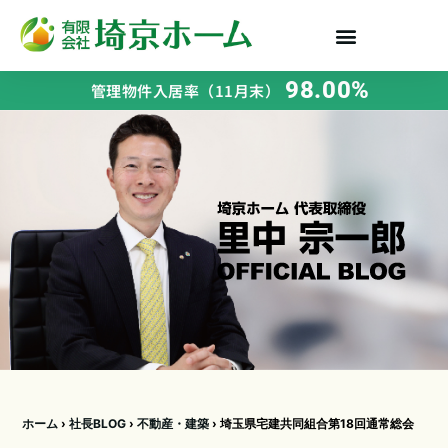
98.00%
管理物件入居率（11月末）
ホーム
›
社長BLOG
›
不動産・建築
›
埼玉県宅建共同組合第18回通常総会