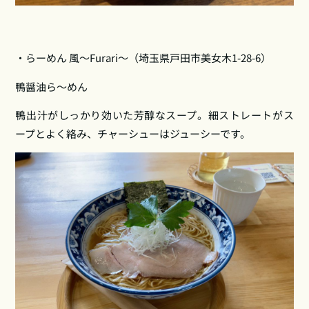
・らーめん 風～Furari～（埼玉県戸田市美女木1‑28‑6）
鴨醤油ら〜めん
鴨出汁がしっかり効いた芳醇なスープ。細ストレートがス
ープとよく絡み、チャーシューはジューシーです。