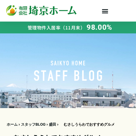
98.00%
管理物件入居率（11月末）
ホーム
›
スタッフBLOG
›
盛田
›
むさしうらわでおすすめグルメ