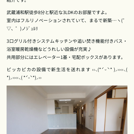
武蔵浦和駅徒歩8分と駅近な3LDKのお部屋ですよ。
室内はフルリノベーションされていて、まるで新築…ヽ(゜
▽、゜)ノｼﾞｭﾙﾘ
3口グリル付きシステムキッチンや追い焚き機能付きバス・
浴室暖房乾燥機などうれしい設備が充実♪
共用部分にはエレベーター1基・宅配ボックスがあります。
ピッカピカの設備で新生活を送れます ‹‹⸜(*ˊᵕˋ* )⸝››‹‹⸜(
*)⸝››‹‹⸜( *ˊᵕˋ*)⸝››