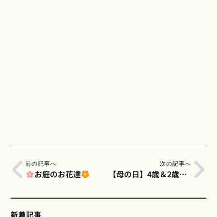
前の記事へ
次の記事へ
お庭のお花達
【母の日】4歳＆2歳からの宝物と、※ネット公開前※の物件「ザ・パークハウス武蔵浦和」を先行チラ見せ！
新着記事