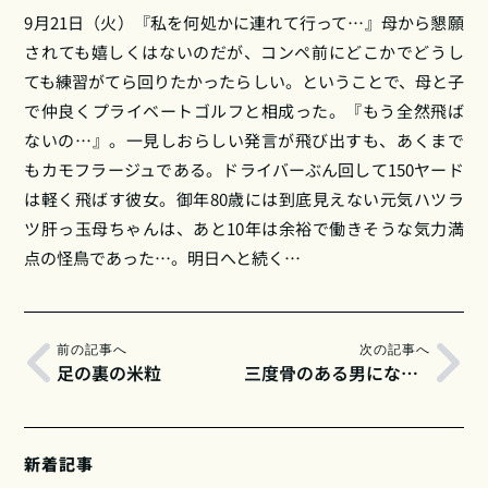
9月21日（火）『私を何処かに連れて行って…』母から懇願
されても嬉しくはないのだが、コンペ前にどこかでどうし
ても練習がてら回りたかったらしい。ということで、母と子
で仲良くプライベートゴルフと相成った。『もう全然飛ば
ないの…』。一見しおらしい発言が飛び出すも、あくまで
もカモフラージュである。ドライバーぶん回して150ヤード
は軽く飛ばす彼女。御年80歳には到底見えない元気ハツラ
ツ肝っ玉母ちゃんは、あと10年は余裕で働きそうな気力満
点の怪鳥であった…。明日へと続く…
前の記事へ
次の記事へ
足の裏の米粒
三度骨のある男になりました
新着記事