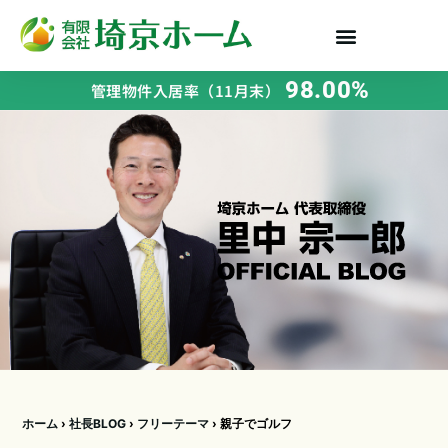
98.00%
管理物件入居率（11月末）
ホーム
›
社長BLOG
›
フリーテーマ
›
親子でゴルフ