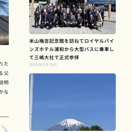
米山梅吉記念館を訪ねてロイヤルパイ
ンズホテル浦和から大型バスに乗車し
て三嶋大社で正式参拝
れた
2026年5月19日
る父
説明
かな