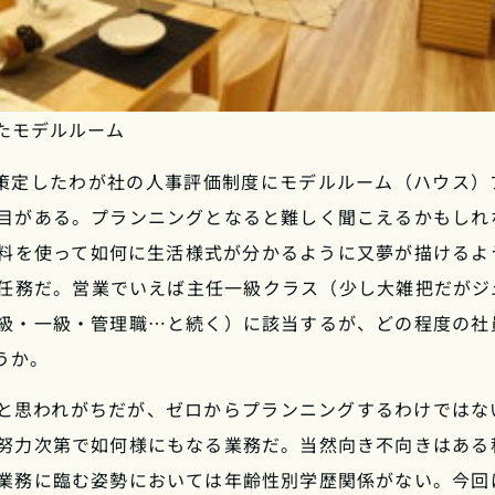
たモデルルーム
年策定したわが社の人事評価制度にモデルルーム（ハウス）
目がある。プランニングとなると難しく聞こえるかもしれ
料を使って如何に生活様式が分かるように又夢が描けるよ
任務だ。営業でいえば主任一級クラス（少し大雑把だがジ
級・一級・管理職…と続く）に該当するが、どの程度の社
うか。
と思われがちだが、ゼロからプランニングするわけではな
努力次第で如何様にもなる業務だ。当然向き不向きはある
業務に臨む姿勢においては年齢性別学歴関係がない。今回