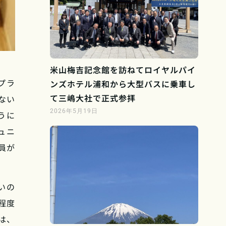
米山梅吉記念館を訪ねてロイヤルパイ
プラ
ンズホテル浦和から大型バスに乗車し
て三嶋大社で正式参拝
ない
2026年5月19日
うに
ュニ
員が
いの
程度
は、