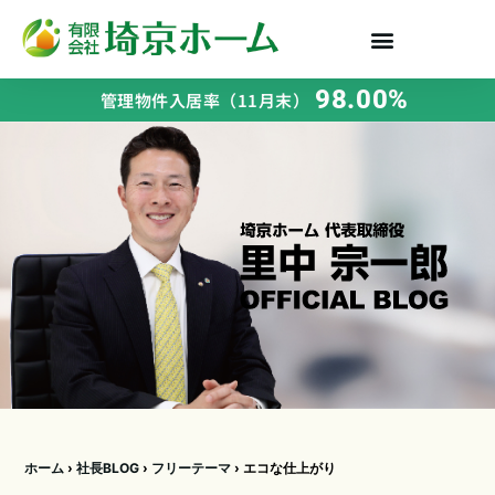
98.00%
管理物件入居率（11月末）
ホーム
›
社長BLOG
›
フリーテーマ
›
エコな仕上がり